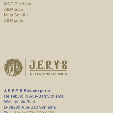
MSC Preziosa
AIDAnova
Mein Schiff 7
AIDAperla
J.E.R.Y‘S Reiseexperte
Reisebüro in Aue-Bad Schlema
Wettinerstraße 4
D-08280 Aue-Bad Schlema
Tel:
+49 (0) 3771 729 9378