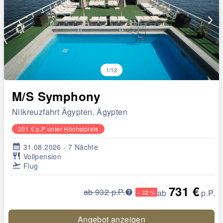
arrow_forward_ios
1/12
M/S Symphony
Nilkreuzfahrt Ägypten, Ägypten
201 € p.P unter Höchstpreis
calendar_month
31.08.2026 - 7 Nächte
restaurant
Vollpension
flight_takeoff
Flug
731 €
ab 932 p.P.
ab
p.P.
− 22 %
Angebot anzeigen