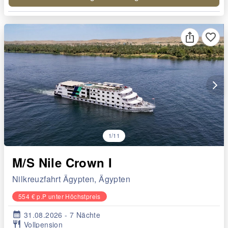
favorite_border
arrow_forward_ios
1/11
M/S Nile Crown I
Nilkreuzfahrt Ägypten, Ägypten
554 € p.P unter Höchstpreis
calendar_month
31.08.2026 - 7 Nächte
restaurant
Vollpension