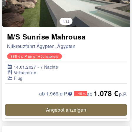
1/12
M/S Sunrise Mahrousa
Nilkreuzfahrt Ägypten, Ägypten
888 € p.P unter Höchstpreis
calendar_month
14.01.2027 - 7 Nächte
restaurant
Vollpension
flight_takeoff
Flug
1.078 €
ab 1.966 p.P.
ab
p.P.
− 45 %
Angebot anzeigen