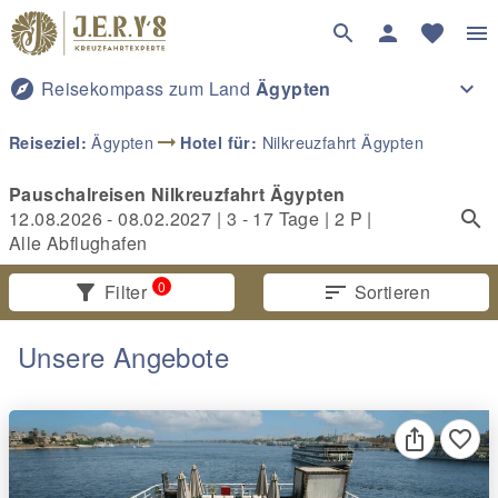
explore
Reisekompass zum Land
Ägypten
expand_more
arrow_right_alt
Ägypten
Nilkreuzfahrt Ägypten
Reiseziel:
Hotel für:
Pauschalreisen Nilkreuzfahrt Ägypten
12.08.2026 - 08.02.2027
|
3 - 17 Tage
|
2
P |
Alle Abflughafen
0
filter_alt
Filter
sort
Sortieren
Unsere Angebote
favorite_border