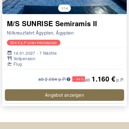
1/14
M/S SUNRISE Semiramis II
Nilkreuzfahrt Ägypten, Ägypten
924 € p.P unter Höchstpreis
calendar_month
14.01.2027 - 7 Nächte
restaurant
Vollpension
flight_takeoff
Flug
1.160 €
ab 2.084 p.P.
ab
p.P.
− 44 %
Angebot anzeigen