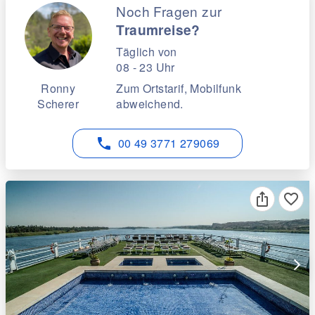
Noch Fragen zur
Traumreise?
Täglich von
08 - 23 Uhr
Ronny
Zum Ortstarif, Mobilfunk
Scherer
abweichend.
phone
00 49 3771 279069
favorite_border
arrow_forward_ios